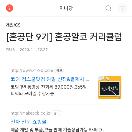
검색하기
이나당
티스토리
개발/CS
[혼공단 9기] 혼공얄코 커리큘럼
이나당
2023. 1. 1. 22:27
http://www.컴스쿨.com
광고
코딩 컴스쿨닷컴 당일 신청&결제시 기
프티콘!
코딩 1년 동영상 전과목 89,000원,365일
피씨와 모바일 수강가능.
http://makepcb.co.kr
광고
전자 전문 쇼핑몰
제품 개발 및 부품,모듈 판매 기술상담가능 카톡ID :