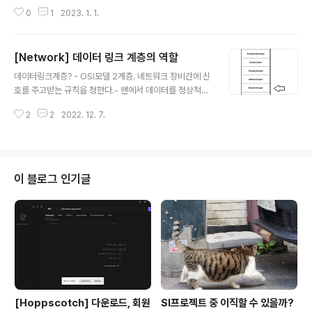
언트에 보낸다. 정적페이지나 읽기가 기본설정인 경우 자주 사용 MPA(Multipl
0
1
2023. 1. 1.
e Page Application) : 여러개의 싱글 페이지로 구성된 애플리케이션 MPA
는 SSR 방식으로 랜더링 하기때문에 새 페이지 요청시마다 서버에서 렌더링 된
정적 리소스를 다운로드한다 과정 - 유저가 웹사이트에서 요청을 보내면 서버
[Network] 데이터 링크 계층의 역할
는 'Ready to Render', 즉시 랜더링 가능한 리소스체크, 컴파일 후 완성된 H
글 내용
TML컨텐츠로 html을 만든다 - 컴파일된 HTML이 추가 렌더링 및 표시를 위
데이터링크계층? - OSI모델 2계층. 네트워크 장비간에 신
해 클라이언트에 전달되는 순간 이미 렌더링이 된다. 그러..
호를 주고받는 규칙을 정한다.- 랜에서 데이터를 정상적으
로 주고받기 위해 필요한 계층- 그중 가장 많이 사용하는
2
2
2022. 12. 7.
규칙은 이더넷(Ethernet)이다. 이더넷이더넷은 데이터 충
돌을 막기 위한 규칙으로 CSMA/CD 방식을 사용한다:**
CSMA/CD (Carrier Sense Multiple Access with
Collision Detection)**는 이더넷 네트워크에서 데이터
충돌을 관리하기 위한 프로토콜이다.CS (Carrier Sens
이 블로그 인기글
e): 데이터를 보내려는 컴퓨터가 네트워크를 모니터링하여
다른 데이터가 전송되고 있는지 확인한다.MA (Multiple
Access): 네트워크에 여러 장치가 접근하여 데이터를 전
송할 수 있다는 의미이다.CD ..
[Hoppscotch] 다운로드, 회원
SI프로젝트 중 이직할 수 있을까?