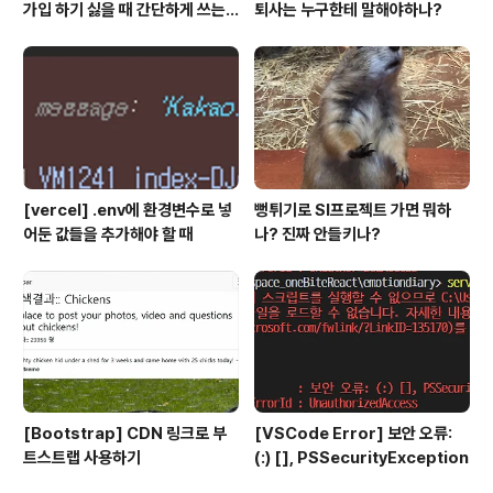
가입 하기 싫을 때 간단하게 쓰는
퇴사는 누구한테 말해야하나?
API 플랫폼
[vercel] .env에 환경변수로 넣
뻥튀기로 SI프로젝트 가면 뭐하
어둔 값들을 추가해야 할 때
나? 진짜 안들키나?
[Bootstrap] CDN 링크로 부
[VSCode Error] 보안 오류:
트스트랩 사용하기
(:) [], PSSecurityException