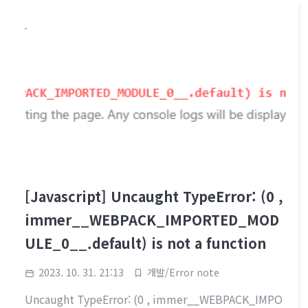
ponse.data, }); } ..
[Javascript] Uncaught TypeError: (0 ,
immer__WEBPACK_IMPORTED_MOD
ULE_0__.default) is not a function
2023. 10. 31. 21:13
개발/Error note
Uncaught TypeError: (0 , immer__WEBPACK_IMPO