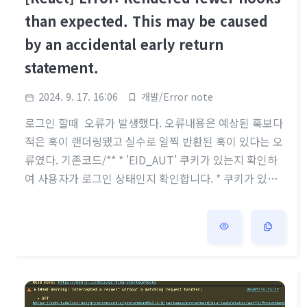
than expected. This may be caused
by an accidental early return
statement.
2024. 9. 17. 16:06
개발/Error note
로그인 할때 오류가 발생했다. 오류내용은 예상된 훅보다
적은 훅이 랜더링됐고 실수로 일찍 반환된 훅이 있다는 오
류였다. 기존코드/** * 'EID_AUT' 쿠키가 있는지 확인하
여 사용자가 로그인 상태인지 확인합니다. * 쿠키가 있는
경우 사용자를 '/preview' 페이지로 리디렉션합니다. */c
onst checkLoggedIn = () => { const cookie = getCo
okie('EID_AUT') const U_IF = localStorage.getItem
('U_IF') if (cookie && U_IF) { return true } else { ret
urn false }}if (checkLoggedIn()) { return }useLayoutE
ffect(() => {..