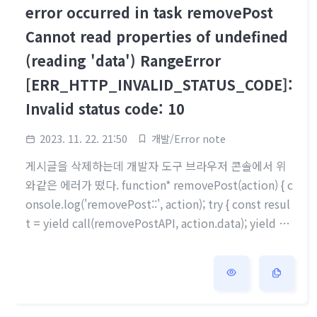
error occurred in task removePost
Cannot read properties of undefined
(reading 'data') RangeError
[ERR_HTTP_INVALID_STATUS_CODE]:
Invalid status code: 10
2023. 11. 22. 21:50
개발/Error note
게시글을 삭제하는데 개발자 도구 브라우저 콘솔에서 위
와같은 에러가 떴다. function* removePost(action) { c
onsole.log('removePost::', action); try { const resul
t = yield call(removePostAPI, action.data); yield pu
t({ type: REMOVE_POST_SUCCESS, data: result.dat
a, }); yield put({ type: REMOVE_POST_OF_ME, data:
action.data, }); } catch (err) { console.error(err); yiel
d put({ type: REMOVE_POST_FAILURE, data: err.res