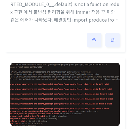
RTED_MODULE_0__.default) is not a function redu
x 구현 에서 불변성 편리함을 위해 immer 적용 후 위와
같은 에러가 나타났다. 해결방법 import produce from
'immer'; import {produce} from 'immer'; 아래처럼
중괄호로 감싸주면 된다. immer 사이트에서도 저렇게 사
용하고있어서 혹시나 해서 감싸봤더니 오류가 사라지고
화면랜더링이 정상적으로 작동했다. import React, { us
eEffect,useState } from 'react' import axios from 'a
xios' 문득 중괄호와 그냥 import의 차이가 궁금해져서
구글링을 ..