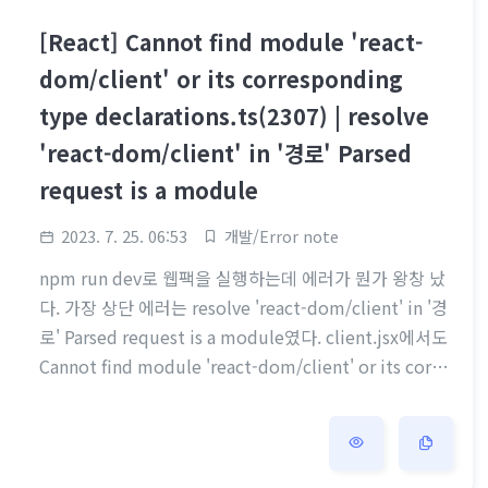
[React] Cannot find module 'react-
dom/client' or its corresponding
type declarations.ts(2307) | resolve
'react-dom/client' in '경로' Parsed
request is a module
2023. 7. 25. 06:53
개발/Error note
npm run dev로 웹팩을 실행하는데 에러가 뭔가 왕창 났
다. 가장 상단 에러는 resolve 'react-dom/client' in '경
로' Parsed request is a module였다. client.jsx에서도
Cannot find module 'react-dom/client' or its corre
sponding type declarations.ts(2307)라는 오류가 뿜뿜
하고있었다. import * as React from "react" import {
createRoot } from "react-dom/client" import Gam
es from "./Games" const container = document.ge