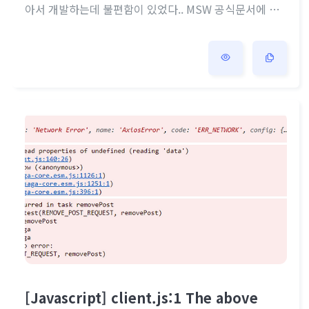
아서 개발하는데 불편함이 있었다.. MSW 공식문서에 해
당 오류를 복사하니 바로 위에 해결책이 있었다. import
{ delay, http } from 'msw'import { adminHandlers }
from './admin'import { authHandlers } from './auth/
index'// 여러 handler를 한 곳에 묶어서 returnexport
const handlers = [ // 처음에 구글, cdn등의 경고가 뜨는
걸 막기위해 해당 응답들에대한 지연추가 ht..
[Javascript] client.js:1 The above