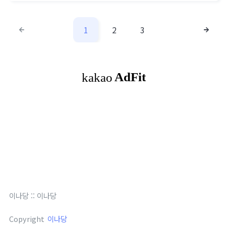
tElementById("root") const root = cre..
1
2
3
이나당
::
이나당
Copyright
이나당