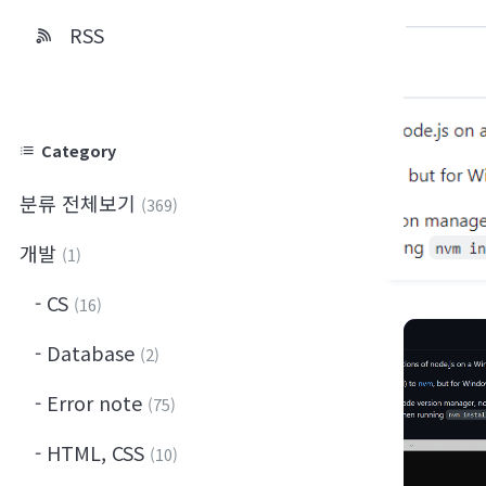
RSS
Category
분류 전체보기
(369)
개발
(1)
CS
(16)
Database
(2)
Error note
(75)
HTML, CSS
(10)