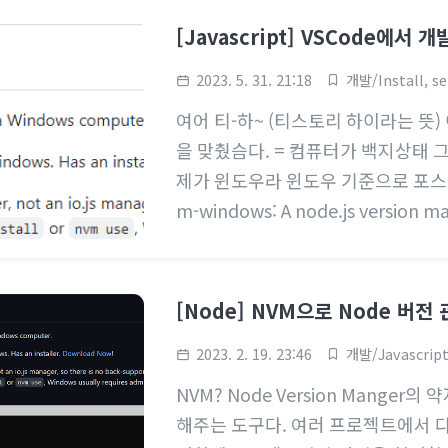
증이나 권한오류가아닌 CommandNo
[Javascript] VSCode에서
었따. 실행정책 오류인 사람들은 Permiss
것 같다. nvm -v도 잘나오고 node -
2023. 5. 31. 21:18
개발/Install, se
안된다..
여어 티-하~ (티스토리 하이라는 
을 맞췄슴다. = 컴퓨터가 백지상태 
제가 윈도우라 윈도우 기준으로 포스팅 nv
m-windows: A node.js version ma
written in Go. A node.js version
y written in Go. - GitHub - core
nagement utility for Windows. Ir
[Node] NVM으로 Node 버전
2023. 2. 19. 23:46
개발/Javascrip
NVM? Node Version Manger
해주는 도구다. 여러 프로젝트에서 다