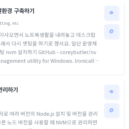
tFoundException이라서 별로 상관이 없
 개발환경 구축하기
ionDenied SecurityException이 뜨는
v도 둘다 18.16.0 나오는데 npm, npx만 쓰면
tting, etc
뜻) 이사오면서 노트북생활을 내려놓고 데스크탑
그래서 다시 셋팅을 하기로 했서요. 일단 운영체
m 설치하기 GitHub - coreybutler/nv
nagement utility for Windows. Ironically
 management utility for Windows. Ironicall
ybutler/nvm-windows: A node.js version ma
onic..
 관리하기
t
의 약자로 여러 버전의 Node.js 설치 및 버전을 관리
른 노드 버전을 사용할 때 NVM으로 관리하면