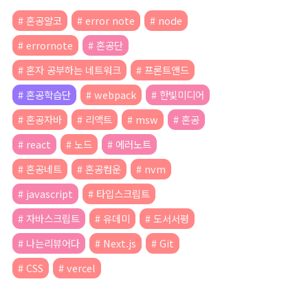
혼공얄코
error note
node
errornote
혼공단
혼자 공부하는 네트워크
프론트앤드
혼공학습단
webpack
한빛미디어
혼공자바
리액트
msw
혼공
react
노드
에러노트
혼공네트
혼공컴운
nvm
javascript
타입스크립트
자바스크립트
유데미
도서서평
나는리뷰어다
Next.js
Git
CSS
vercel