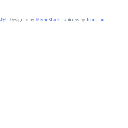
나당
Designed by
MemoStack
Unicons by
Iconscout