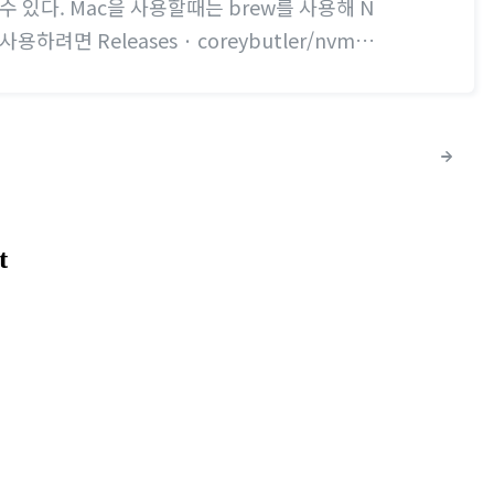
 있다. Mac을 사용할때는 brew를 사용해 N
려면 Releases · coreybutler/nvm-w
ent utility for Windows. Ironically writt
m-windows github.com 위 깃헙에 들어가서 다운로
꼭 프로그램추가/제거에서 Node.js 를 삭제해