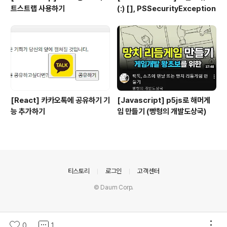
트스트랩 사용하기
(:) [], PSSecurityException
[React] 카카오톡에 공유하기 기
[Javascript] p5js로 해머게
능 추가하기
임 만들기 (빵형의 개발도상국)
의안내
티스토리
로그인
고객센터
© Daum Corp.
0
1