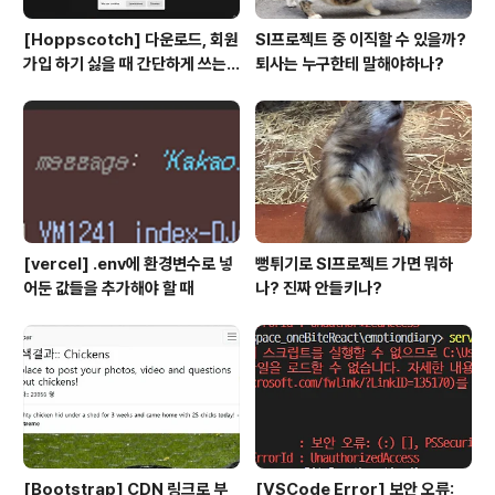
[Hoppscotch] 다운로드, 회원
SI프로젝트 중 이직할 수 있을까?
가입 하기 싫을 때 간단하게 쓰는
퇴사는 누구한테 말해야하나?
API 플랫폼
[vercel] .env에 환경변수로 넣
뻥튀기로 SI프로젝트 가면 뭐하
어둔 값들을 추가해야 할 때
나? 진짜 안들키나?
[Bootstrap] CDN 링크로 부
[VSCode Error] 보안 오류: