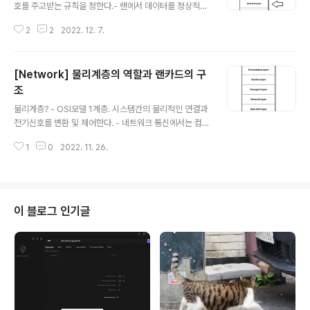
호를 주고받는 규칙을 정한다.- 랜에서 데이터를 정상적으
로 주고받기 위해 필요한 계층- 그중 가장 많이 사용하는
2
2
2022. 12. 7.
규칙은 이더넷(Ethernet)이다. 이더넷이더넷은 데이터 충
돌을 막기 위한 규칙으로 CSMA/CD 방식을 사용한다:**
CSMA/CD (Carrier Sense Multiple Access with
[Network] 물리계층의 역할과 랜카드의 구
Collision Detection)**는 이더넷 네트워크에서 데이터
충돌을 관리하기 위한 프로토콜이다.CS (Carrier Sens
조
글 내용
e): 데이터를 보내려는 컴퓨터가 네트워크를 모니터링하여
물리계층? - OSI모델 1계층. 시스템간의 물리적인 연결과
다른 데이터가 전송되고 있는지 확인한다.MA (Multiple
전기신호를 변환 및 제어한다. - 네트워크 통신에서는 컴퓨
Access): 네트워크에 여러 장치가 접근하여 데이터를 전
터가 이해할 수 있도록 0과 1만 사용된다. - 네트워크를 통
송할 수 있다는 의미이다.CD ..
1
0
2022. 11. 26.
해 데이터를 주고받을 때는 0과 1의 비트열을 전기신호로
변환해야한다. - 전기 신호에는 아날로그 신호와 디지털 신
호가 있다. - 아날로그 신호는 정현파(물결모양)이며 주파
수, 진폭, 위상 등의 특성을 포함하여 표현되는 전기적 신호
가 연속적으로 변하는 파형이다. 주로 전화 회선이나 라디
이 블로그 인기글
오 방송에 사용된다. - 디지털 신호는 막대모양이며 2진수
0과 1에대한 전압 펄스의 연속적인 구성이다.전기신호로
써 처리된 정보를 수식화하고 전산처리하여 프로그램이 가
능하다. - 데이터 송신 측 컴퓨터가 전송하는 0과 1의 비트
열 데이터는 전기신호..