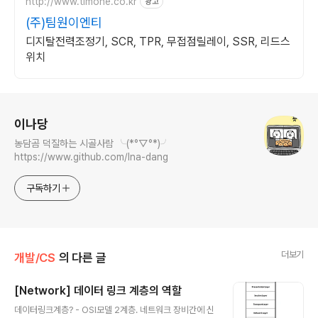
http://www.timone.co.kr
광고
(주)팀원이엔티
디지탈전력조정기, SCR, TPR, 무접점릴레이, SSR, 리드스
위치
로그 정보
이나당
농담곰 덕질하는 시골사람 ╰(*°▽°*)╯
https://www.github.com/Ina-dang
구독하기
더보기
개발/CS
의 다른 글
[Network] 데이터 링크 계층의 역할
글 내용
데이터링크계층? - OSI모델 2계층. 네트워크 장비간에 신