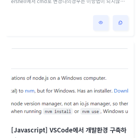
ershell에서 cmd로 변경나의경우는 이방법이 되지않았
다. 재부팅재부팅 했는데도 별 소용이 없었다. 환경변수
설정환경변수에 들어가서 시스템변수 Path에 경로를 넣
어주라는데 나는 NVM이 PATH를 이미 잘 잡아뒀다. 실행
정책확인인증이나 권한오류가아닌 CommandNotFoun
dException이라서 별로 상관이 없었따. 실행정책 오류인
사람들은 PermissionDenied SecurityException이 뜨
는것 같다. nvm -v도 잘나오고 node -v도 둘다 18.16.0
나오는데 npm, npx만 쓰면 안된다..
[Javascript] VSCode에서 개발환경 구축하