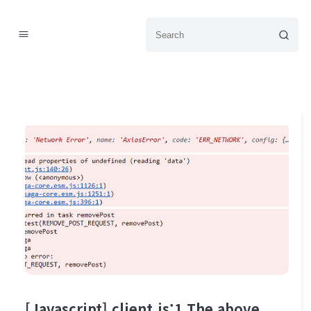
[Javascript] client.js:1 The above