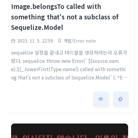
Image.belongsTo called with
something that's not a subclass of
Sequelize.Model
2023. 11. 5. 22:59
개발/Error note
sequelize 설정을 끝내고 테이블을 생성하려는데 오류가
떴다. sequelize throw new Error(`${source.nam
e}.${_.lowerFirst(Type.name)} called with somethi
ng that's not a subclass of Sequelize.Model`); ^Err
or: Image.belongsTo called with something that's
not a subclass of Sequelize.Model 이번 오류는 삽질
을 많이했는데 이유가 Error: Image.belongsTo called
with something that's not a subclass of Sequelize.
Model at Image. (C:\Users\INA\Documen..