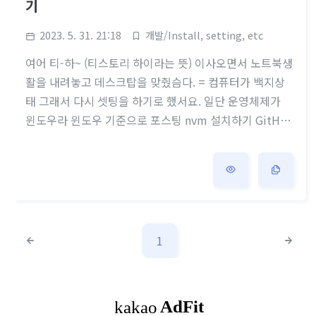
기
2023. 5. 31. 21:18
개발/Install, setting, etc
여어 티-하~ (티스토리 하이라는 뜻) 이사오면서 노트북생
활을 내려놓고 데스크탑을 맞췄슴다. = 컴퓨터가 백지상
태 그래서 다시 셋팅을 하기로 했서요. 일단 운영체제가
윈도우라 윈도우 기준으로 포스팅 nvm 설치하기 GitHu
b - coreybutler/nvm-windows: A node.js version m
anagement utility for Windows. Ironically written i
n Go. A node.js version management utility for Win
dows. Ironically written in Go. - GitHub - coreybutl
er/nvm-windows: A node.js version management u
tility for Windows. Ironic..
1