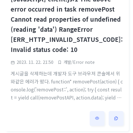
error occurred in task removePost
Cannot read properties of undefined
(reading 'data') RangeError
[ERR_HTTP_INVALID_STATUS_CODE]:
Invalid status code: 10
2023. 11. 22. 21:50
개발/Error note
게시글을 삭제하는데 개발자 도구 브라우저 콘솔에서 위
와같은 에러가 떴다. function* removePost(action) { c
onsole.log('removePost::', action); try { const resul
t = yield call(removePostAPI, action.data); yield pu
t({ type: REMOVE_POST_SUCCESS, data: result.dat
a, }); yield put({ type: REMOVE_POST_OF_ME, data:
action.data, }); } catch (err) { console.error(err); yiel
d put({ type: REMOVE_POST_FAILURE, data: err.res