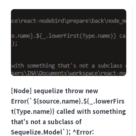
ponse.data, }); } ..
[Node] sequelize throw new
Error(`${source.name}.${_.lowerFirs
t(Type.name)} called with something
that's not a subclass of
Sequelize.Model`); ^Error: