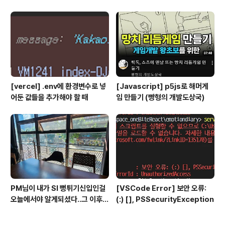
[vercel] .env에 환경변수로 넣
[Javascript] p5js로 해머게
어둔 값들을 추가해야 할 때
임 만들기 (빵형의 개발도상국)
PM님이 내가 SI 뻥튀기신입인걸
[VSCode Error] 보안 오류:
오늘에서야 알게되셨다..그 이후엔
(:) [], PSSecurityException
이런 일이 있었다 :)..