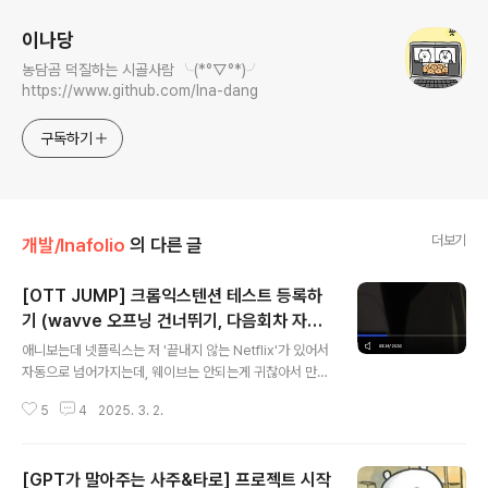
이나당
농담곰 덕질하는 시골사람 ╰(*°▽°*)╯
https://www.github.com/Ina-dang
구독하기
더보기
개발/Inafolio
의 다른 글
[OTT JUMP] 크롬익스텐션 테스트 등록하
기 (wavve 오프닝 건너뛰기, 다음회차 자동
글 내용
재생)
애니보는데 넷플릭스는 저 '끝내지 않는 Netflix'가 있어서
자동으로 넘어가지는데, 웨이브는 안되는게 귀찮아서 만들
었다.티빙으로는 애니를 잘 안봐서.. 나중에 티빙도 쓰게된
5
4
2025. 3. 2.
다면 티빙버전도 만들어야겠다. { // 사용자가 특정 웹페이
지를 열 때 사용할 JavaScript 또는 CSS 파일을 지정 "c
ontent_scripts": [ { "matches": ["*://www.wavve.
[GPT가 말아주는 사주&타로] 프로젝트 시작
com/*"], // 확장 프로그램을 실행할 웹사이트 "js": ["co