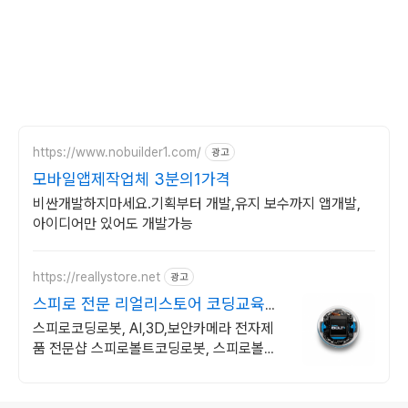
https://www.nobuilder1.com/
광고
모바일앱제작업체 3분의1가격
비싼개발하지마세요.기획부터 개발,유지 보수까지 앱개발,
아이디어만 있어도 개발가능
https://reallystore.net
광고
스피로 전문 리얼리스토어 코딩교육을
쉽고 재밌게
스피로코딩로봇, AI,3D,보안카메라 전자제
품 전문샵 스피로볼트코딩로봇, 스피로볼트
파워팩, 스피로미니등 스피로 전문몰
로그 정보