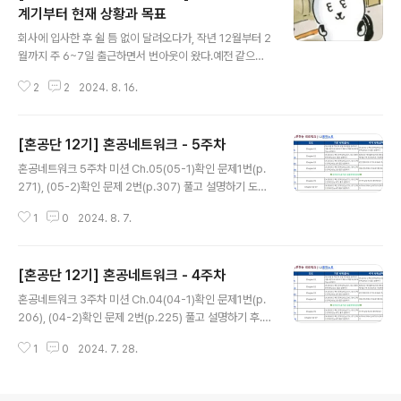
ntent.js"] // 실행할 js파일 } ], // 확장 프로그램의 설명란
계기부터 현재 상황과 목표
글 내용
에 표시되는 설명 "description": "Wavve에서 오프닝
회사에 입사한 후 쉴 틈 없이 달려오다가, 작년 12월부터 2
건너뛰기랑 다음회차를 자동으로 재생해주는 크롬 확장 프
월까지 주 6~7일 출근하면서 번아웃이 왔다.예전 같으
로그램이에요!"..
면 팀장님의 감정기복을 대수롭지 않게 넘겼겠지만, 그
2
2
2024. 8. 16.
게 안 되면서 심적으로 더 힘들어졌고, 번아웃은 나아지
지 않았다. 3월부터는 퇴사 얘기만 달고 살았지만, 정작 이
직 준비는 하지 않았다. 아무것도 하고 싶지 않아 퇴근 후
[혼공단 12기] 혼공네트워크 - 5주차
엔 누워 있다가 잠들고, 다시 일어나 출근하는 생활의 반복
글 내용
이었다.그 시기엔 블로그도 거의 방치 상태였고, 임시저장
혼공네트워크 5주차 미션 Ch.05(05-1)확인 문제1번(p.
글들로 겨우 유지하고 있었다.말로만 프로젝트 하자 하자
271), (05-2)확인 문제 2번(p.307) 풀고 설명하기 도메
하며 누워있다 발견한게 운세 강좌였다. 강좌를 참고해 익
인 네임서버와 네임서버- 8.8.8.8은 대표적인 공개 DNS
스프레스와 바닐라로 운세 사이트를 만들었고, 이를 마이
1
0
2024. 8. 7.
서버로, 구글이 관리한다.- 도메인 네임은 호스트를 특정할
그레이션하며 프로젝트를 다듬어야겠다는 생각을 4월에
수 있는 문자열 형태의 정보다.- DNS는 계층적이고 분산
하게 되었다. 5월부터는 다시 일어설 결심을 ..
된 도메인 네임에 대한 관리 체계이자 이를 관리하는 프로
[혼공단 12기] 혼공네트워크 - 4주차
토콜이다.- www.example.com에서 루트도메인은 은
글 내용
www에 해당한다 HTTP 상태코드- 200번대: 요청이
혼공네트워크 3주차 미션 Ch.04(04-1)확인 문제1번(p.
성공했음- 300번대: 리다이렉션 관련- 400번대: 클라이
206), (04-2)확인 문제 2번(p.225) 풀고 설명하기 후..
언트에 의한 에러- 500번대: 서버에 의한 에러
일요일 막차버스 탄다아담주가 방학이라 얼마나 럭키비키
1
0
2024. 7. 28.
인지 8ㅅ8IP완 연관된 통신 특성비신뢰성, 비연결형 TCP
쓰레위에 핸드쉐이크 과정ACK: 세그먼트의 승인을 나타
내기 위한 비트SYN: 연결을 수립하기 위한 비트FIN: 연결