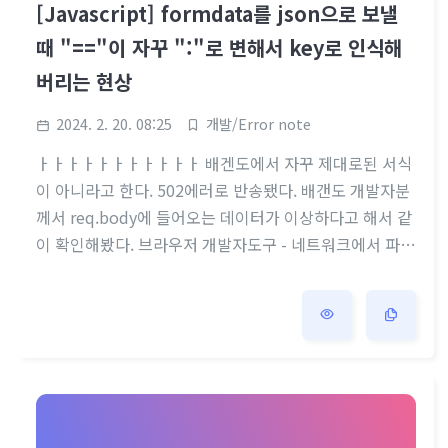
[Javascript] formdata를 json으로 보낼
때 "=="이 자꾸 ":"로 변해서 key로 인식해
버리는 현상
2024. 2. 20. 08:25
개발/Error note
ㅏㅏㅏㅏㅏㅏㅏㅏㅏㅏㅏ 배겐도에서 자꾸 제대로된 서식
이 아니라고 한다. 502에러로 반송됐다. 배갠도 개발자분
께서 req.body에 들어오는 데이터가 이상하다고 해서 같
이 확인해봤다. 브라우저 개발자도구 - 네트워크에서 파싱
해서볼때는 별문제없었는데 (그래서 나는 제대로 보내고
있는줄 알았지..) 분명 브라우저 콘솔이나 파싱데이터로
보면 9k=인데 파싱없이 바로 확인해보니중간에 :를 키로
인식해서 잘림 { "name": "홍길동", "age":"30" } 이거를
{ "name": "홍길:동", "age":"30" } // : 이 들어가니 얘를
키로 인식해버린다 { "name": "홍길":"길동", "age":"3
0" }아니 대체 왜 :이 되지 싶어서 서명을 오만번 했다. 공