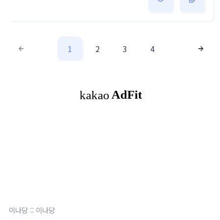
트는 뒤로가기 등 history 이벤트가 발생할 때 동작하는
액션이다. 두 함수를 활용해서 history.pushState때는
제자리에 머무르도록 하고, popState이벤트에 뒤로가기
발생 시 실행할 액션을 넣어주었다. const preventGoBa
1
2
3
4
ck = () => { closeConfirmDialog() nav..
이나당
::
이나당