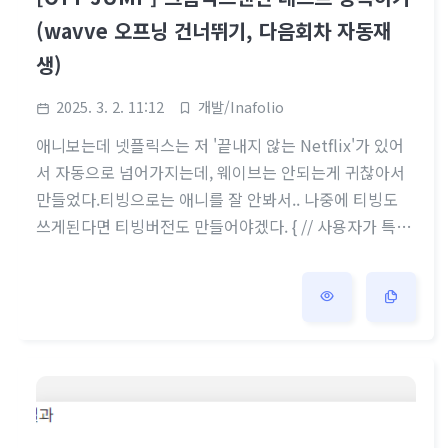
(wavve 오프닝 건너뛰기, 다음회차 자동재
생)
2025. 3. 2. 11:12
개발/Inafolio
애니보는데 넷플릭스는 저 '끝내지 않는 Netflix'가 있어
서 자동으로 넘어가지는데, 웨이브는 안되는게 귀찮아서
만들었다.티빙으로는 애니를 잘 안봐서.. 나중에 티빙도
쓰게된다면 티빙버전도 만들어야겠다. { // 사용자가 특정
웹페이지를 열 때 사용할 JavaScript 또는 CSS 파일을
지정 "content_scripts": [ { "matches": ["*://www.w
avve.com/*"], // 확장 프로그램을 실행할 웹사이트 "js":
["content.js"] // 실행할 js파일 } ], // 확장 프로그램의
설명란에 표시되는 설명 "description": "Wavve에서 오
프닝 건너뛰기랑 다음회차를 자동으로 재생해주는 크롬
확장 프로그램이에요!"..