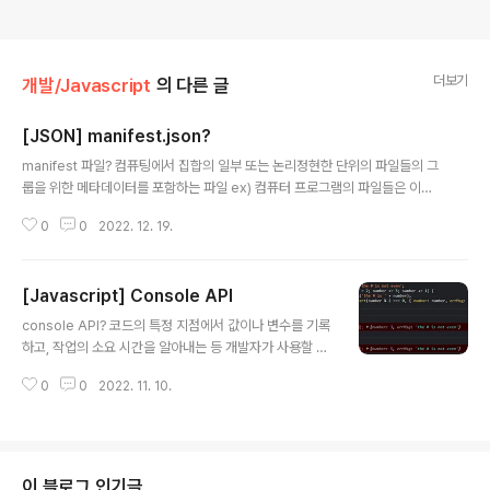
더보기
개발/Javascript
의 다른 글
[JSON] manifest.json?
글 내용
manifest 파일? 컴퓨팅에서 집합의 일부 또는 논리정현한 단위의 파일들의 그
룹을 위한 메타데이터를 포함하는 파일 ex) 컴퓨터 프로그램의 파일들은 이름,
버전번호, 라이선스, 프로그램의 구성파일들을 가질 수 있다 manifest.json? j
0
0
2022. 12. 19.
son 포맷 파일로서, 모든 웹 익스텐션이 포함하고 있어야 하는 파일. 익스텐션
이름, 버전과 같은 기본정보를 명시하며 기본스크립트, 내용 스크립트, 브라우
저 활동등과 같은 측면또한 명시한다 manifest.json에 지원되는 키 action a
[Javascript] Console API
uthor background browser_action browser_specific_settings ch
글 내용
rome_settings_overrides chrome_url_overrides commands cont
console API? 코드의 특정 지점에서 값이나 변수를 기록
ent_sc..
하고, 작업의 소요 시간을 알아내는 등 개발자가 사용할 수
있는 디버깅 기능제공 console.log()로 익숙한 API let
0
0
2022. 11. 10.
myString = 'Hello world'; console.log(myString);
// Hello world 출력 console 로깅, 스택, 추적, 타이머,
카운터 등 기초적인 브라우저 디버깅 기능을 제공 consol
e 객체는 아무 전역 객체에서나 접근 가능 Instance met
hods console.assert() 주어진 가정이 거짓인 경우 메
이 블로그 인기글