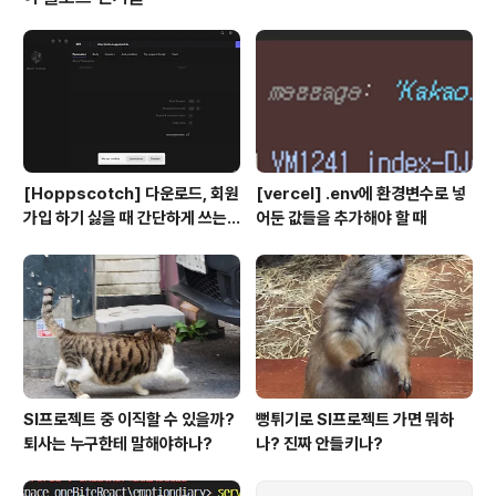
세지를 콘솔에 출력 const errMsg = 'the # is not ev
en'; for (let number = 2; number
[Hoppscotch] 다운로드, 회원
[vercel] .env에 환경변수로 넣
가입 하기 싫을 때 간단하게 쓰는
어둔 값들을 추가해야 할 때
API 플랫폼
SI프로젝트 중 이직할 수 있을까?
뻥튀기로 SI프로젝트 가면 뭐하
퇴사는 누구한테 말해야하나?
나? 진짜 안들키나?