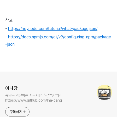
참고:
-
https://heynode.com/tutorial/what-packagejson/
-
https://docs.npmjs.com/cli/v9/configuring-npm/package
-json
로그 정보
이나당
농담곰 덕질하는 시골사람 ╰(*°▽°*)╯
https://www.github.com/Ina-dang
구독하기